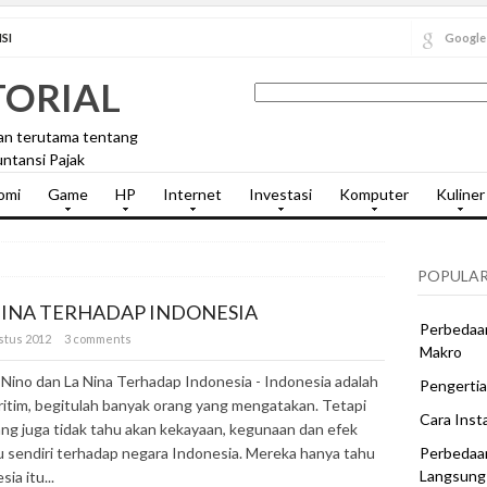
SI
Google
TORIAL
an terutama tentang
ntansi Pajak
omi
Game
HP
Internet
Investasi
Komputer
Kuliner
POPULAR
NINA TERHADAP INDONESIA
Perbedaan
stus 2012
3 comments
Makro
Nino dan La Nina Terhadap Indonesia - Indonesia adalah
Pengertia
itim, begitulah banyak orang yang mengatakan. Tetapi
Cara Inst
ng juga tidak tahu akan kekayaan, kegunaan dan efek
itu sendiri terhadap negara Indonesia. Mereka hanya tahu
Perbedaa
Langsung
sia itu...