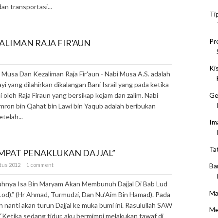
 dan transportasi...
Ti
Pr
ALIMAN RAJA FIR'AUN
s
Ki
 Musa Dan Kezaliman Raja Fir'aun - Nabi Musa A.S. adalah
yi yang dilahirkan dikalangan Bani Israil yang pada ketika
Ge
ai oleh Raja Firaun yang bersikap kejam dan zalim. Nabi
mron bin Qahat bin Lawi bin Yaqub adalah beribukan
telah...
Im
Ta
EMPAT PENAKLUKAN DAJJAL”
stus 2012
1 comment
Ba
hnya Isa Bin Maryam Akan Membunuh Dajjal Di Bab Lud
Ma
od).” (Hr Ahmad, Turmudzi, Dan Nu’Aim Bin Hamad). Pada
n nanti akan turun Dajjal ke muka bumi ini. Rasulullah SAW
Me
“Ketika sedang tidur, aku bermimpi melakukan tawaf di