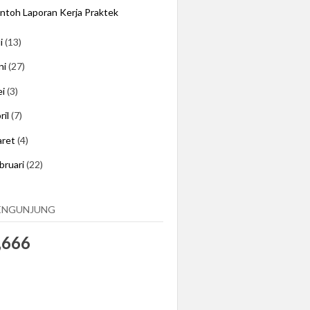
ntoh Laporan Kerja Praktek
li
(13)
ni
(27)
ei
(3)
ril
(7)
aret
(4)
bruari
(22)
ENGUNJUNG
,666