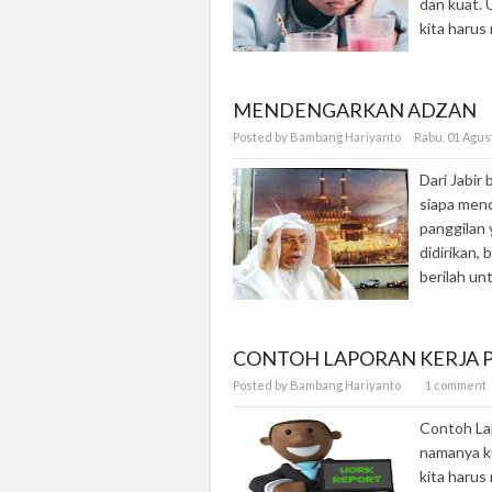
dan kuat.
kita harus
MENDENGARKAN ADZAN
Posted by Bambang Hariyanto
Rabu, 01 Agu
Dari Jabir
siapa mend
panggilan 
didirikan
berilah un
CONTOH LAPORAN KERJA 
Posted by Bambang Hariyanto
1 comment
Contoh Lap
namanya ku
kita harus