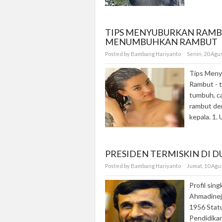
TIPS MENYUBURKAN RAMB
MENUMBUHKAN RAMBUT
Posted by Bambang Hariyanto
Senin, 20 Agu
Tips Men
Rambut - t
tumbuh, c
rambut den
kepala. 1.
PRESIDEN TERMISKIN DI 
Posted by Bambang Hariyanto
Jumat, 10 Agu
Profil si
Ahmadineja
1956 Statu
Pendidikan