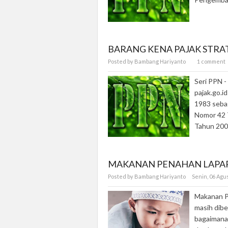
BARANG KENA PAJAK STRAT
Posted by Bambang Hariyanto
1 comment
Seri PPN 
pajak.go.
1983 seba
Nomor 42 
Tahun 2007
MAKANAN PENAHAN LAPAR
Posted by Bambang Hariyanto
Senin, 06 Agu
Makanan Pe
masih dib
bagaimana 