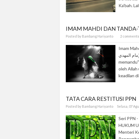
Ka’bah. Lalu
IMAM MAHDI DAN TANDA
Posted by Bambang Hariyanto
2 comment
Imam Mahd
الإمام المهدي, Muhammad al-Mahdī, Mehdi; "Seseor
memandu") 
oleh Alla
keadilan d
TATA CARA RESTITUSI PPN
Posted by Bambang Hariyanto
Selasa, 07 Ag
Seri PPN -
HUKUM Un
Menteri K
Pengembal