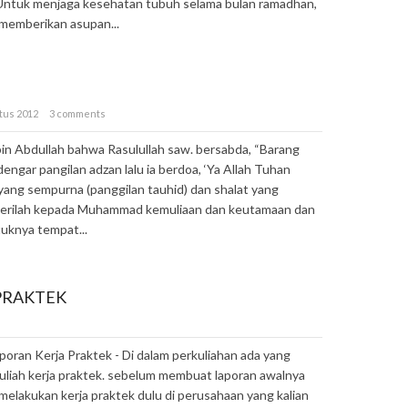
 Untuk menjaga kesehatan tubuh selama bulan ramadhan,
 memberikan asupan...
stus 2012
3 comments
 bin Abdullah bahwa Rasulullah saw. bersabda, “Barang
engar pangilan adzan lalu ia berdoa, ‘Ya Allah Tuhan
yang sempurna (panggilan tauhid) dan shalat yang
, berilah kepada Muhammad kemuliaan dan keutamaan dan
tuknya tempat...
PRAKTEK
oran Kerja Praktek - Di dalam perkuliahan ada yang
liah kerja praktek. sebelum membuat laporan awalnya
 melakukan kerja praktek dulu di perusahaan yang kalian