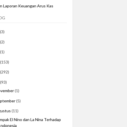
an Laporan Keuangan Arus Kas
LOG
(3)
(2)
(1)
(153)
(292)
(93)
ovember
(1)
eptember
(5)
gustus
(11)
mpak El Nino dan La Nina Terhadap
Indonesia