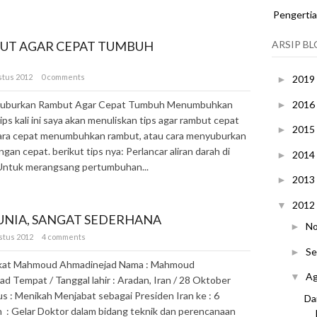
Pengerti
UT AGAR CEPAT TUMBUH
ARSIP B
stus 2012
0 comments
2019
►
2016
yuburkan Rambut Agar Cepat Tumbuh Menumbuhkan
►
ips kali ini saya akan menuliskan tips agar rambut cepat
2015
►
ara cepat menumbuhkan rambut, atau cara menyuburkan
gan cepat. berikut tips nya: Perlancar aliran darah di
2014
►
 Untuk merangsang pertumbuhan...
2013
►
2012
▼
DUNIA, SANGAT SEDERHANA
N
►
stus 2012
4 comments
S
►
ngkat Mahmoud Ahmadinejad Nama : Mahmoud
A
▼
d Tempat / Tanggal lahir : Aradan, Iran / 28 Oktober
s : Menikah Menjabat sebagai Presiden Iran ke : 6
Da
 : Gelar Doktor dalam bidang teknik dan perencanaan