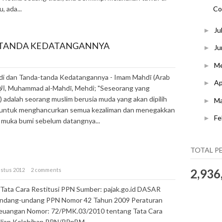
Co
, ada...
Ju
►
-TANDA KEDATANGANNYA
Ju
►
s
M
►
i dan Tanda-tanda Kedatangannya - Imam Mahdī (Arab
Ap
►
ang yang
adalah seorang muslim berusia muda yang akan dipilih
M
►
h untuk menghancurkan semua kezaliman dan menegakkan
Fe
►
i muka bumi sebelum datangnya...
TOTAL P
ustus 2012
2 comments
2,936
 Tata Cara Restitusi PPN Sumber: pajak.go.id DASAR
dang-undang PPN Nomor 42 Tahun 2009 Peraturan
euangan Nomor: 72/PMK.03/2010 tentang Tata Cara
ian Kelebihan PPN/PPnBM ...