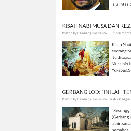
lalu lintas
KISAH NABI MUSA DAN KEZ
Posted by Bambang Hariyanto
2 comment
Kisah Nabi
seorang ba
itu dikuas
Musa bin I
Yukabad.Se
GERBANG LOD: “INILAH T
Posted by Bambang Hariyanto
Rabu, 08 Agu
“Sesunggu
(Gerbang L
akhir zama
bersabda, 