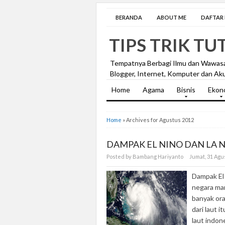
BERANDA
ABOUT ME
DAFTAR I
TIPS TRIK TU
Tempatnya Berbagi Ilmu dan Wawas
Blogger, Internet, Komputer dan Aku
Home
Agama
Bisnis
Ekon
Home
»
Archives for Agustus 2012
DAMPAK EL NINO DAN LA 
Posted by Bambang Hariyanto
Jumat, 31 Agu
Dampak El 
negara mar
banyak ora
dari laut 
laut indone