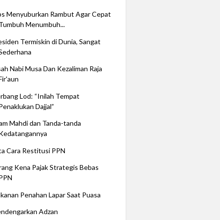
ps Menyuburkan Rambut Agar Cepat
Tumbuh Menumbuh...
esiden Termiskin di Dunia, Sangat
Sederhana
sah Nabi Musa Dan Kezaliman Raja
Fir'aun
rbang Lod: “Inilah Tempat
Penaklukan Dajjal”
am Mahdi dan Tanda-tanda
Kedatangannya
ta Cara Restitusi PPN
rang Kena Pajak Strategis Bebas
PPN
kanan Penahan Lapar Saat Puasa
ndengarkan Adzan