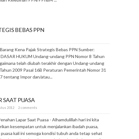
EGIS BEBAS PPN
- Barang Kena Pajak Strategis Bebas PPN Sumber:
id DASAR HUKUM Undang-undang PPN Nomor 8 Tahun
gaimana telah diubah terakhir dengan Undang-undang
Tahun 2009 Pasal 16B Peraturan Pemerintah Nomor 31
 tentang Impor dan/atau...
 SAAT PUASA
stus 2012
2 comments
nahan Lapar Saat Puasa - Alhamdulillah hari ini kita
erikan kesempatan untuk menjalankan ibadah puasa,
puasa kali ini semoga kondisi tubuh anda tetap sehat