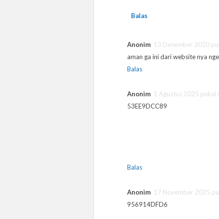
Balas
Anonim
13 Desember 2020 pu
aman ga ini dari website nya nge
Balas
Anonim
1 Agustus 2025 pukul
53EE9DCC89
Balas
Anonim
17 November 2025 pu
956914DFD6