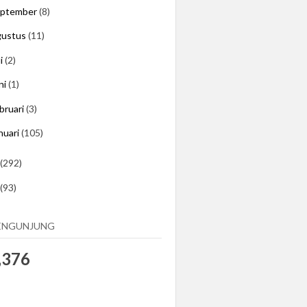
eptember
(8)
gustus
(11)
li
(2)
ni
(1)
bruari
(3)
nuari
(105)
(292)
(93)
ENGUNJUNG
,376