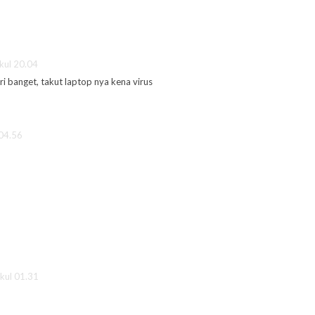
kul 20.04
ri banget, takut laptop nya kena virus
 04.56
kul 01.31