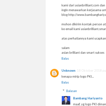
kami dari asianbrilliant.com da
ingin menawarkan kerjasama un
blog http://www.bambanghariy
mohon dikirim kontak person ata
ke email kami asianbrilliant.s
atas perhatiannya kami ucapkan
salam
asian brilliant dan smart sukses
Balas
Unknown
18 Oktober 2018 pu
kenapa mirip logo PKI...
Balas
Balasan
Bambang Hariyanto
maaf, yg logo PKI dima