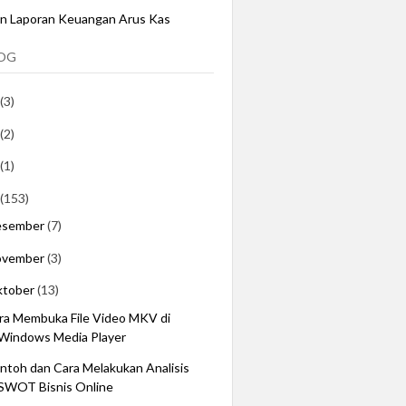
an Laporan Keuangan Arus Kas
LOG
(3)
(2)
(1)
(153)
esember
(7)
ovember
(3)
ktober
(13)
ra Membuka File Video MKV di
Windows Media Player
ntoh dan Cara Melakukan Analisis
SWOT Bisnis Online