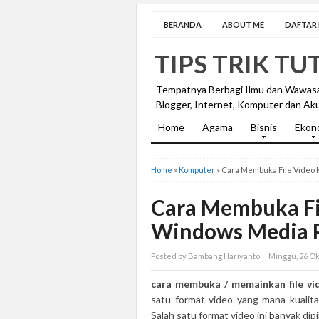
BERANDA
ABOUT ME
DAFTAR I
TIPS TRIK TU
Tempatnya Berbagi Ilmu dan Wawas
Blogger, Internet, Komputer dan Aku
Home
Agama
Bisnis
Ekon
Home
»
Komputer
»
Cara Membuka File Video 
Cara Membuka Fi
Windows Media P
Posted by Bambang Hariyanto
Minggu, 26 O
cara membuka / memainkan file v
satu format video yang mana kualit
Salah satu format video ini banyak dipi