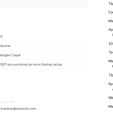
Ti
Ca
Me
Ap
it
10
omputer
Te
 dengan Cepat
Me
 2007 encountered an error during setup
Ti
Sp
Wa
kul 19.08
Me
ww.bambanghariyanto.com