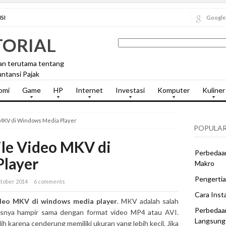
SI
Google
TORIAL
an terutama tentang
ntansi Pajak
omi
Game
HP
Internet
Investasi
Komputer
Kuliner
MKV di Windows Media Player
POPULAR
le Video MKV di
Perbedaan
layer
Makro
Pengertia
ktober 2014
6 comments
Cara Inst
ideo MKV di windows media player
. MKV adalah salah
Perbedaa
asnya hampir sama dengan format video MP4 atau AVI.
Langsung
lih karena cenderung memiliki ukuran yang lebih kecil. Jika