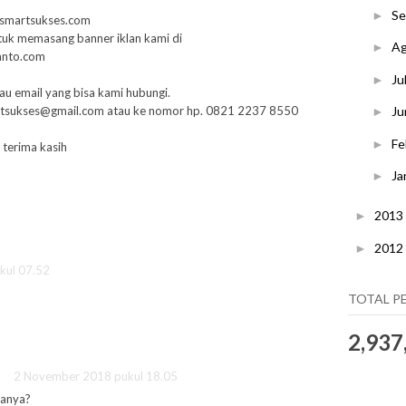
S
►
n smartsukses.com
tuk memasang banner iklan kami di
A
►
anto.com
Ju
►
u email yang bisa kami hubungi.
martsukses@gmail.com atau ke nomor hp. 0821 2237 8550
Ju
►
Fe
►
 terima kasih
Ja
►
2013
►
2012
►
kul 07.52
TOTAL P
2,937
2 November 2018 pukul 18.05
nanya?