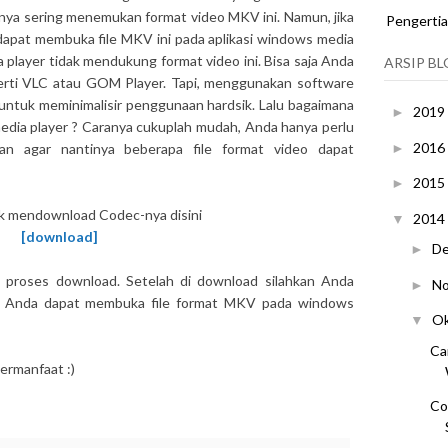
nya sering menemukan format video MKV ini. Namun, jika
Pengerti
apat membuka file MKV ini pada aplikasi windows media
layer tidak mendukung format video ini. Bisa saja Anda
ARSIP B
rti VLC atau GOM Player. Tapi, menggunakan software
 untuk meminimalisir penggunaan hardsik. Lalu bagaimana
2019
►
dia player ? Caranya cukuplah mudah, Anda hanya perlu
2016
►
an agar nantinya beberapa file format video dapat
2015
►
uk mendownload Codec-nya disini
2014
▼
[download]
D
►
proses download. Setelah di download silahkan Anda
N
►
 kini Anda dapat membuka file format MKV pada windows
O
▼
Ca
bermanfaat :)
Co