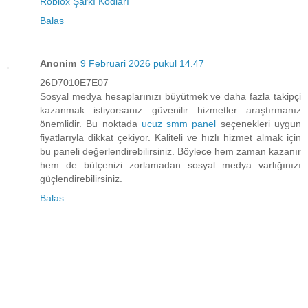
Roblox Şarkı Kodları
Balas
Anonim
9 Februari 2026 pukul 14.47
26D7010E7E07
Sosyal medya hesaplarınızı büyütmek ve daha fazla takipçi
kazanmak istiyorsanız güvenilir hizmetler araştırmanız
önemlidir. Bu noktada
ucuz smm panel
seçenekleri uygun
fiyatlarıyla dikkat çekiyor. Kaliteli ve hızlı hizmet almak için
bu paneli değerlendirebilirsiniz. Böylece hem zaman kazanır
hem de bütçenizi zorlamadan sosyal medya varlığınızı
güçlendirebilirsiniz.
Balas