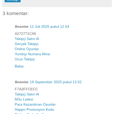
3 komentar:
Anonim
12 Juli 2025 pukul 12.54
A272771CA5
Takipçi Satın Al
Gerçek Takipçi
Online Oyunlar
Yurtdışı Numara Alma
Ucuz Takipçi
Balas
Anonim
19 September 2025 pukul 13.52
F7A3FFCECC
Takipçi Satın Al
M3u Listesi
Para Kazandıran Oyunlar
Happn Promosyon Kodu