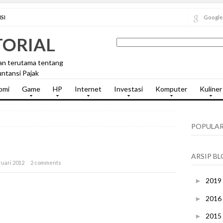
SI
Google
TORIAL
an terutama tentang
ntansi Pajak
omi
Game
HP
Internet
Investasi
Komputer
Kuliner
POPULAR
ARSIP B
ruari 2012
2 comments
2019
►
2016
►
2015
►