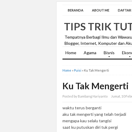
BERANDA
ABOUT ME
DAFTAR I
TIPS TRIK TU
Tempatnya Berbagi Ilmu dan Wawas
Blogger, Internet, Komputer dan Aku
Home
Agama
Bisnis
Ekon
Home
»
Puisi
»
Ku Tak Mengerti
Ku Tak Mengerti
Posted by Bambang Hariyanto
Jumat, 10 Feb
waktu terus berganti
aku tak mengerti yang telah terjadi
mengapa kau selalu tangisi
saat ku putuskan diri tuk pergi