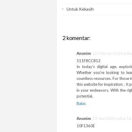
Untuk Kekasih
2 komentar:
Anonim
16 Februari 2026 puku
511F8CC812
In today's digital age, explor
Whether you're looking to lear
countless resources. For those i
this website for inspiration:
. It
in your endeavors. With the rig
potential.
Balas
Anonim
23 Juni 2026 pukul 16
10F1360E