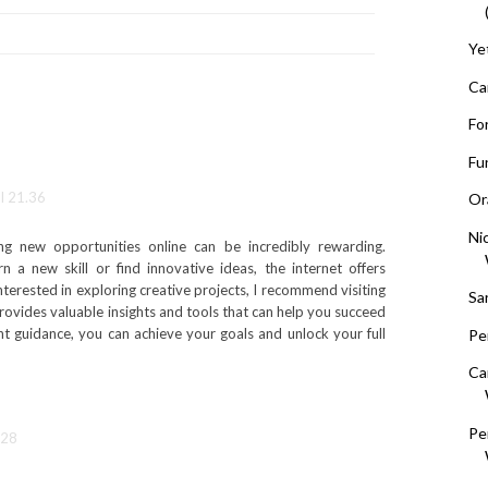
Ye
Ca
Fo
Fu
l 21.36
Or
Ni
ing new opportunities online can be incredibly rewarding.
n a new skill or find innovative ideas, the internet offers
nterested in exploring creative projects, I recommend visiting
Sa
 provides valuable insights and tools that can help you succeed
ht guidance, you can achieve your goals and unlock your full
Pe
Ca
Pe
.28