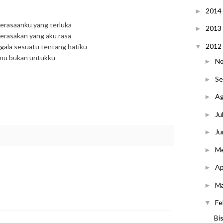
2014
►
erasaanku yang terluka
2013
►
merasakan yang aku rasa
2012
▼
egala sesuatu tentang hatiku
amu bukan untukku
N
►
S
►
A
►
Ju
►
Ju
►
M
►
Ap
►
M
►
Fe
▼
Bi