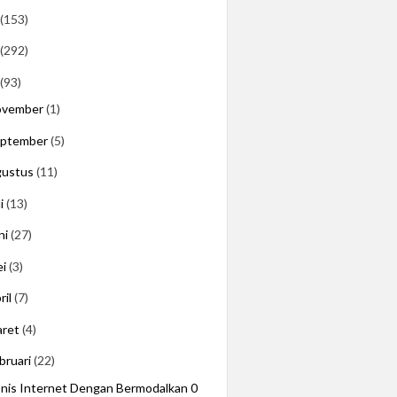
(153)
(292)
(93)
ovember
(1)
eptember
(5)
gustus
(11)
li
(13)
ni
(27)
ei
(3)
ril
(7)
aret
(4)
bruari
(22)
snis Internet Dengan Bermodalkan 0