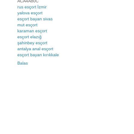
ACA4A80C
rus esçort İzmir
yalova esçort
esçort bayan sivas
mut esçort
karaman esçort
esçort elazığ
şahinbey esçort
antalya anal esçort
esçort bayan kırıkkale
Balas