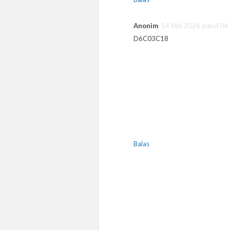
Anonim
14 Mei 2026 pukul 04
D6C03C18
Balas