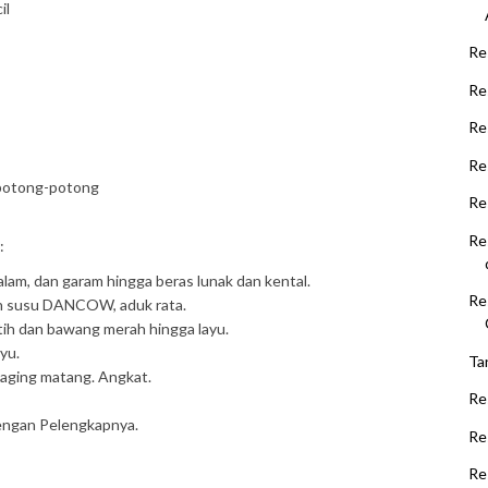
il
Re
Re
Re
Re
, potong-potong
Re
Re
:
alam, dan garam hingga beras lunak dan kental.
Re
an susu DANCOW, aduk rata.
ih dan bawang merah hingga layu.
yu.
Ta
aging matang. Angkat.
Re
dengan Pelengkapnya.
Re
Re