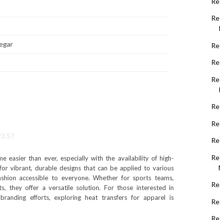
Re
Re
egar
Re
Re
Re
Re
Re
23.57
Re
Re
 easier than ever, especially with the availability of high-
 for vibrant, durable designs that can be applied to various
fashion accessible to everyone. Whether for sports teams,
Re
s, they offer a versatile solution. For those interested in
randing efforts, exploring heat transfers for apparel is
Re
Re