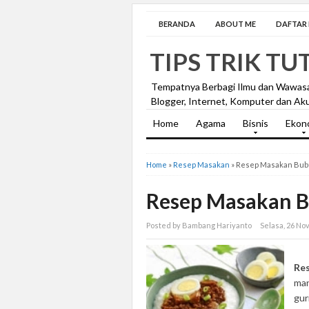
BERANDA
ABOUT ME
DAFTAR I
TIPS TRIK TU
Tempatnya Berbagi Ilmu dan Wawas
Blogger, Internet, Komputer dan Aku
Home
Agama
Bisnis
Ekon
Home
»
Resep Masakan
»
Resep Masakan Bub
Resep Masakan B
Posted by Bambang Hariyanto
Selasa, 26 N
Re
man
gur