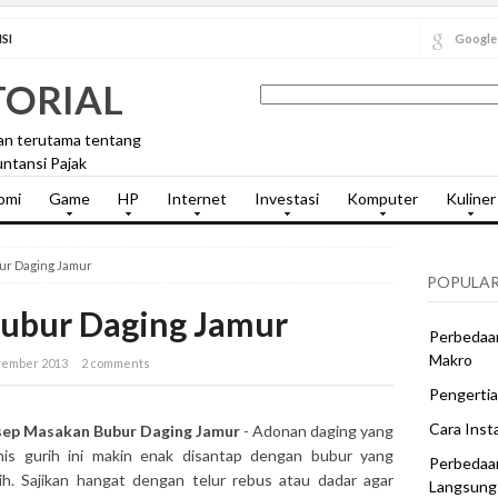
SI
Google
TORIAL
an terutama tentang
ntansi Pajak
omi
Game
HP
Internet
Investasi
Komputer
Kuliner
ur Daging Jamur
POPULAR
ubur Daging Jamur
Perbedaan
Makro
ovember 2013
2 comments
Pengertia
Cara Inst
sep Masakan Bubur Daging Jamur
- Adonan daging yang
is gurih ini makin enak disantap dengan bubur yang
Perbedaa
ih. Sajikan hangat dengan telur rebus atau dadar agar
Langsung