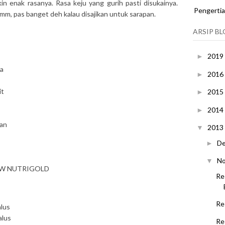
in enak rasanya. Rasa keju yang gurih pasti disukainya.
Pengerti
m, pas banget deh kalau disajikan untuk sarapan.
ARSIP B
2019
►
ia
2016
►
it
2015
►
2014
►
kan
2013
▼
D
►
N
▼
COW NUTRIGOLD
Re
Re
alus
alus
Re