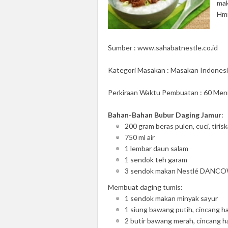
mak
Hmm
Sumber : www.sahabatnestle.co.id
Kategori Masakan : Masakan Indones
Perkiraan Waktu Pembuatan : 60 Men
Bahan-Bahan Bubur Daging Jamur
:
200 gram beras pulen, cuci, tiris
750 ml air
1 lembar daun salam
1 sendok teh garam
3 sendok makan Nestlé DAN
Membuat daging tumis:
1 sendok makan minyak sayur
1 siung bawang putih, cincang h
2 butir bawang merah, cincang h