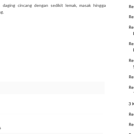
n daging cincang dengan sedikit lemak, masak hingga
Re
g.
Re
Re
Re
Re
Re
Re
3 
Re
Re
s