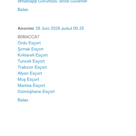
Whatsapp Görüntülü Show Güvenilir
Balas
Anonim
28 Juni 2026 pukul 00.25
B0BACCA7
Ordu Esçort
Şırnak Esçort
Kırklareli Esçort
Tunceli Esçort
Trabzon Esçort
Afyon Esçort
Muş Esçort
Manisa Esçort
Gümüşhane Esçort
Balas