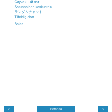
Случайный чат
Satunnainen keskustelu
ランダムチャット
Tilfeldig chat
Balas
‹
›
Beranda