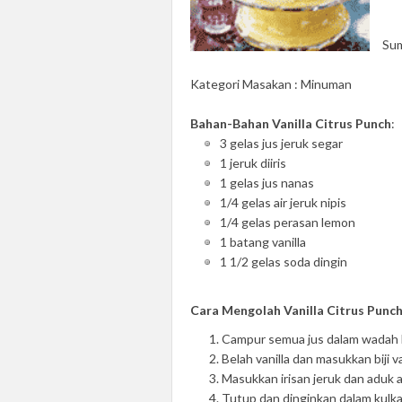
Sum
Kategori Masakan : Minuman
Bahan-Bahan Vanilla Citrus Punch
:
3 gelas jus jeruk segar
1 jeruk diiris
1 gelas jus nanas
1/4 gelas air jeruk nipis
1/4 gelas perasan lemon
1 batang vanilla
1 1/2 gelas soda dingin
Cara Mengolah Vanilla Citrus Punc
Campur semua jus dalam wadah 
Belah vanilla dan masukkan biji va
Masukkan irisan jeruk dan aduk 
Tutup dan dinginkan dalam kulkas