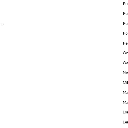
Pu
Pu
Pu
.13
Po
Pe
Or
Oa
Ne
Mi
Ma
Ma
Lo
Le