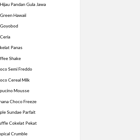
 Hijau Pandan Gula Jawa
 Green Hawaii
 Goyobod
 Ceria
kelat Panas
ffee Shake
oco Semi Freddo
oco Cereal Milk
pucino Mousse
nana Choco Freeze
ple Sundae Parfait
uffle Cokelat Pekat
opical Crumble