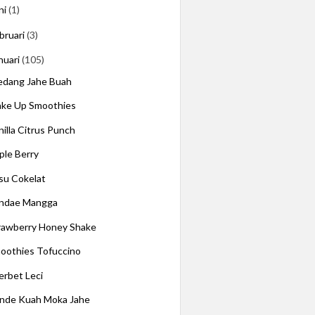
ni
(1)
bruari
(3)
nuari
(105)
dang Jahe Buah
ke Up Smoothies
nilla Citrus Punch
iple Berry
su Cokelat
ndae Mangga
rawberry Honey Shake
oothies Tofuccino
erbet Leci
nde Kuah Moka Jahe