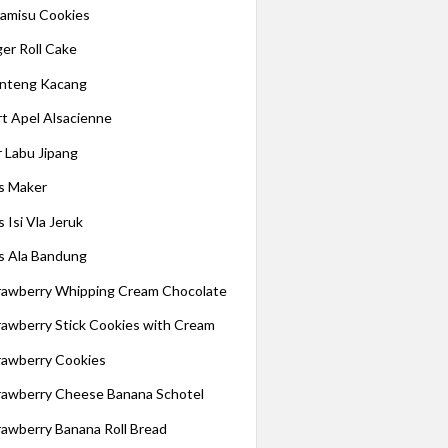
ramisu Cookies
ger Roll Cake
nteng Kacang
rt Apel Alsacienne
r Labu Jipang
s Maker
 Isi Vla Jeruk
s Ala Bandung
rawberry Whipping Cream Chocolate
rawberry Stick Cookies with Cream
rawberry Cookies
rawberry Cheese Banana Schotel
rawberry Banana Roll Bread