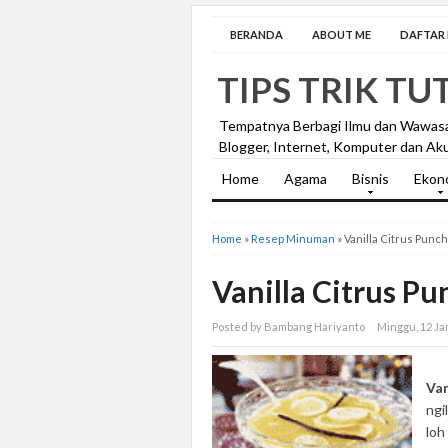
BERANDA
ABOUT ME
DAFTAR I
TIPS TRIK TU
Tempatnya Berbagi Ilmu dan Wawas
Blogger, Internet, Komputer dan Aku
Home
Agama
Bisnis
Ekon
Home
»
Resep Minuman
»
Vanilla Citrus Punch
Vanilla Citrus Pu
Posted by Bambang Hariyanto
Minggu, 12 Ja
Van
ngi
loh