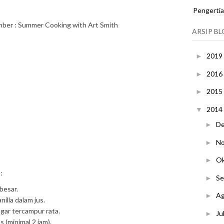
Pengerti
ber : Summer Cooking with Art Smith
ARSIP B
2019
►
2016
►
2015
►
2014
▼
D
►
N
►
O
►
h
:
S
►
besar.
A
►
nilla dalam jus.
agar tercampur rata.
Ju
►
 (minimal 2 jam).