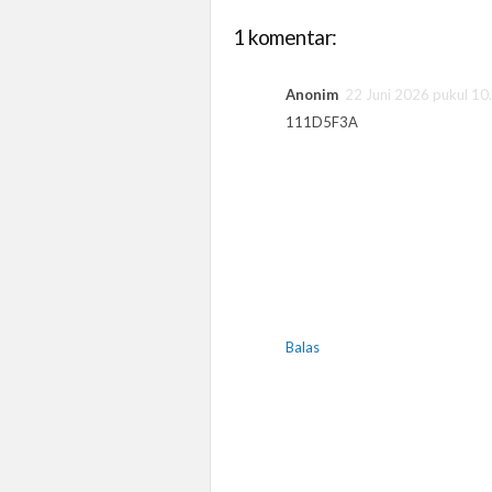
1 komentar:
Anonim
22 Juni 2026 pukul 10
111D5F3A
Balas