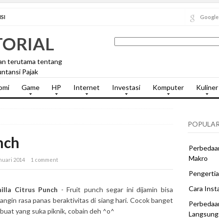
SI
Google
TORIAL
an terutama tentang
ntansi Pajak
omi
Game
HP
Internet
Investasi
Komputer
Kuliner
POPULAR
nch
Perbedaan
Makro
nuari 2014
1 comment
Pengertia
Cara Inst
illa Citrus Punch
- Fruit punch segar ini dijamin bisa
langin rasa panas beraktivitas di siang hari. Cocok banget
Perbedaa
 buat yang suka piknik, cobain deh ^o^
Langsung