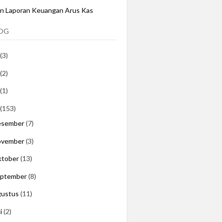
an Laporan Keuangan Arus Kas
LOG
(3)
(2)
(1)
(153)
esember
(7)
ovember
(3)
ktober
(13)
eptember
(8)
gustus
(11)
li
(2)