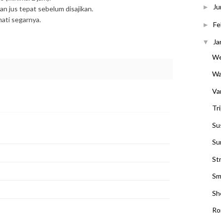
Ju
►
n jus tepat sebelum disajikan.
mati segarnya.
Fe
►
Ja
▼
We
Wa
Va
Tr
Su
Su
St
Sm
Sh
Ro