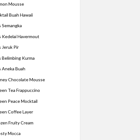
mon Mousse
ktail Buah Hawaii
s Semangka
s Kedelai Havermout
 Jeruk Pir
s Belimbing Kurma
s Aneka Buah
ney Chocolate Mousse
een Tea Frappuccino
een Peace Mocktail
een Coffee Layer
ozen Fruity Cream
osty Mocca