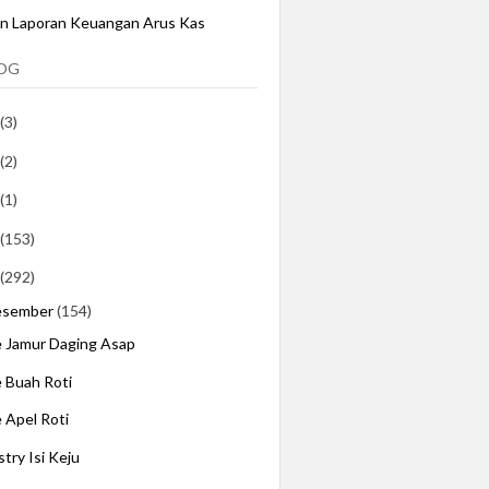
an Laporan Keuangan Arus Kas
LOG
(3)
(2)
(1)
(153)
(292)
esember
(154)
e Jamur Daging Asap
e Buah Roti
e Apel Roti
stry Isi Keju