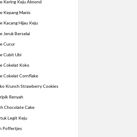
e Kering Keju Almond
e Kepang Manis
e Kacang Hijau Keju
e Jeruk Berselai
e Cucur
e Cubit Ubi
e Cokelat Koko
e Cokelat Cornflake
ko Krunch Strawberry Cookies
ripik Renyah
ish Chocolate Cake
tuk Legit Keju
n Poffertjes