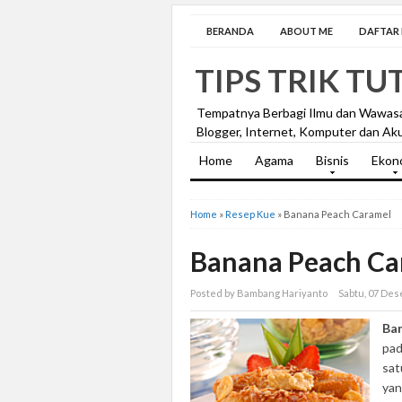
BERANDA
ABOUT ME
DAFTAR I
TIPS TRIK TU
Tempatnya Berbagi Ilmu dan Wawas
Blogger, Internet, Komputer dan Aku
Home
Agama
Bisnis
Ekon
Home
»
Resep Kue
»
Banana Peach Caramel
Banana Peach Ca
Posted by Bambang Hariyanto
Sabtu, 07 De
Ba
pad
sat
yan