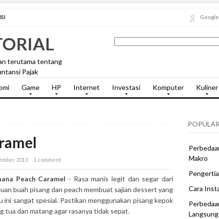
SI
Google
TORIAL
an terutama tentang
ntansi Pajak
omi
Game
HP
Internet
Investasi
Komputer
Kuliner
POPULAR
ramel
Perbedaan
Makro
sember 2013
1 comment
Pengertia
nana Peach Caramel
- Rasa manis legit dan segar dari
Cara Inst
uan buah pisang dan peach membuat sajian dessert yang
u ini sangat spesial. Pastikan menggunakan pisang kepok
Perbedaa
g tua dan matang agar rasanya tidak sepat.
Langsung