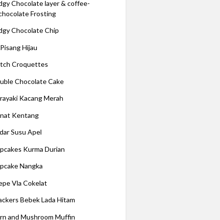
dgy Chocolate layer & coffee-
chocolate Frosting
dgy Chocolate Chip
 Pisang Hijau
tch Croquettes
uble Chocolate Cake
rayaki Kacang Merah
nat Kentang
dar Susu Apel
pcakes Kurma Durian
pcake Nangka
epe Vla Cokelat
ackers Bebek Lada Hitam
rn and Mushroom Muffin