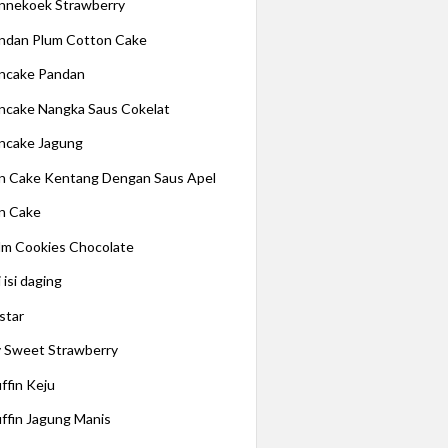
nnekoek Strawberry
ndan Plum Cotton Cake
ncake Pandan
ncake Nangka Saus Cokelat
ncake Jagung
n Cake Kentang Dengan Saus Apel
n Cake
lm Cookies Chocolate
 isi daging
star
 Sweet Strawberry
ffin Keju
ffin Jagung Manis