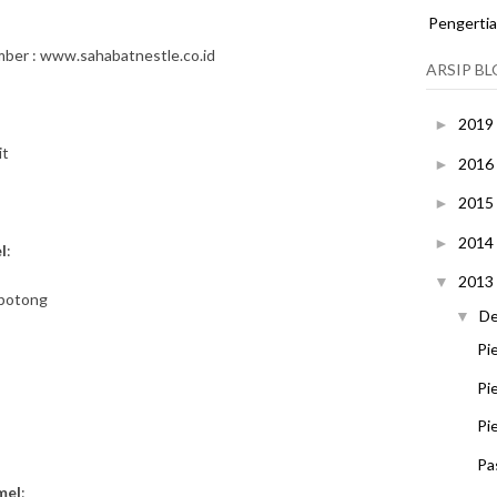
Pengerti
ber : www.sahabatnestle.co.id
ARSIP B
2019
►
it
2016
►
2015
►
2014
►
l
:
2013
▼
-potong
D
▼
Pi
Pi
Pi
Pa
mel
: