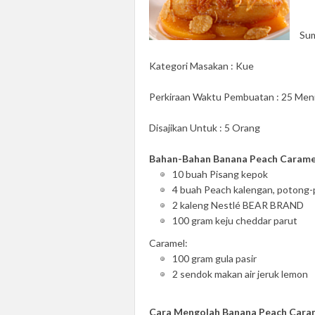
Sum
Kategori Masakan : Kue
Perkiraan Waktu Pembuatan : 25 Men
Disajikan Untuk : 5 Orang
Bahan-Bahan Banana Peach Carame
10 buah Pisang kepok
4 buah Peach kalengan, potong
2 kaleng Nestlé BEAR BRAND
100 gram keju cheddar parut
Caramel:
100 gram gula pasir
2 sendok makan air jeruk lemon
Cara Mengolah Banana Peach Cara