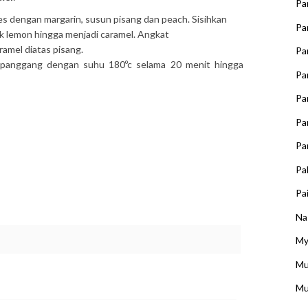
Pa
es dengan margarin, susun pisang dan peach. Sisihkan
Pa
ruk lemon hingga menjadi caramel. Angkat
mel diatas pisang.
Pa
lu panggang dengan suhu 180ºc selama 20 menit hingga
Pa
Pa
Pa
Pa
Pa
Pai
Na
My
Mu
Mu