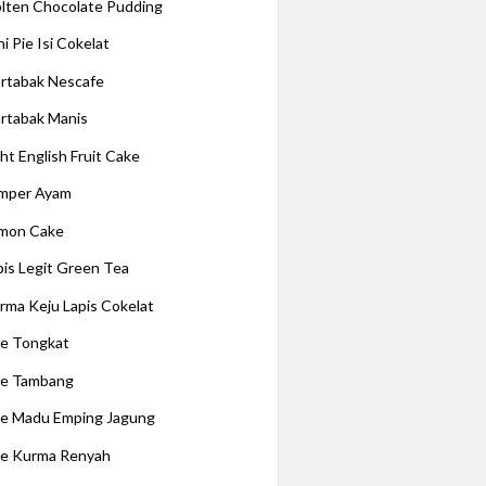
lten Chocolate Pudding
i Pie Isi Cokelat
rtabak Nescafe
rtabak Manis
ght English Fruit Cake
mper Ayam
mon Cake
pis Legit Green Tea
rma Keju Lapis Cokelat
e Tongkat
e Tambang
e Madu Emping Jagung
e Kurma Renyah