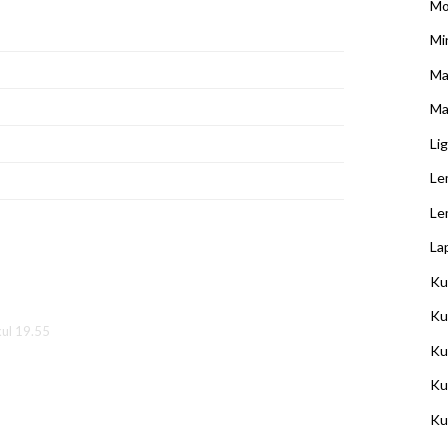
Mo
Min
Ma
Ma
Li
Le
Le
La
Ku
Ku
ul 19.55
Ku
Ku
Ku