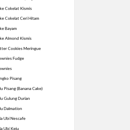
ke Cokelat Kismis
ke Cokelat Ceri Hitam
ke Bayam
ke Almond Kismis
tter Cookies Meringue
ownies Fudge
ownies
ngko Pisang
lu Pisang (Banana Cake)
lu Gulung Durian
lu Dalmation
la Ubi Nescafe
la Ubi Keju