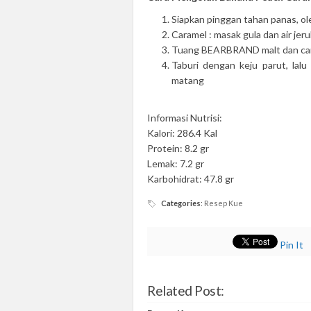
Siapkan pinggan tahan panas, ol
Caramel : masak gula dan air je
Tuang BEARBRAND malt dan cara
Taburi dengan keju parut, la
matang
Informasi Nutrisi:
Kalori: 286.4 Kal
Protein: 8.2 gr
Lemak: 7.2 gr
Karbohidrat: 47.8 gr
Categories
:
Resep Kue
Pin It
Related Post: