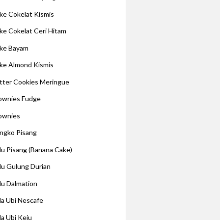
ke Cokelat Kismis
ke Cokelat Ceri Hitam
ke Bayam
ke Almond Kismis
tter Cookies Meringue
ownies Fudge
ownies
ngko Pisang
lu Pisang (Banana Cake)
lu Gulung Durian
lu Dalmation
la Ubi Nescafe
la Ubi Keju