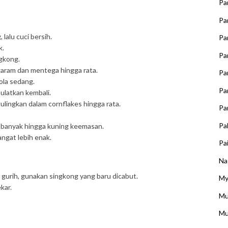
Pa
Pa
lalu cuci bersih.
Pa
k.
Pa
ngkong.
aram dan mentega hingga rata.
Pa
ola sedang.
Pa
bulatkan kembali.
gulingkan dalam cornflakes hingga rata.
Pa
Pa
 banyak hingga kuning keemasan.
hangat lebih enak.
Pai
Na
gurih, gunakan singkong yang baru dicabut.
My
kar.
Mu
Mu