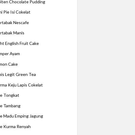
lten Chocolate Pudding
i Pie Isi Cokelat
rtabak Nescafe
rtabak Manis
ght English Fruit Cake
mper Ayam
mon Cake
pis Legit Green Tea
rma Keju Lapis Cokelat
e Tongkat
e Tambang
e Madu Emping Jagung
e Kurma Renyah