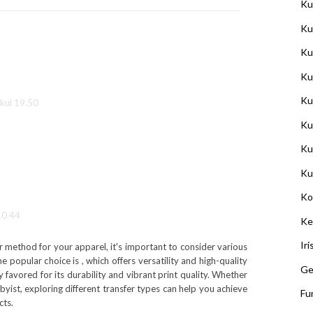
Ku
Ku
Ku
Ku
Ku
kul 19.50
Ku
Ku
Ku
Ko
10.44
Ke
Ir
r method for your apparel, it's important to consider various
ne popular choice is
, which offers versatility and high-quality
Ge
y favored for its durability and vibrant print quality. Whether
byist, exploring different transfer types can help you achieve
Fu
cts.