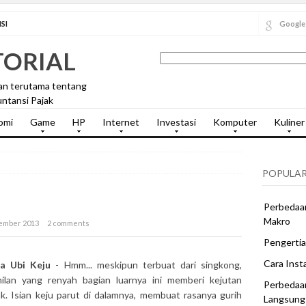
SI
Google
TORIAL
an terutama tentang
ntansi Pajak
omi
Game
HP
Internet
Investasi
Komputer
Kuliner
POPULAR
Perbedaan
Makro
sember 2013
2 comments
Pengertia
Cara Inst
la Ubi Keju
- Hmm... meskipun terbuat dari singkong,
ilan yang renyah bagian luarnya ini memberi kejutan
Perbedaa
k. Isian keju parut di dalamnya, membuat rasanya gurih
Langsung