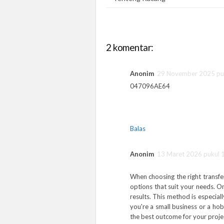
2 komentar:
Anonim
29 November 2025 pu
047096AE64
Balas
Anonim
13 Maret 2026 pukul 
When choosing the right transfe
options that suit your needs. O
results. This method is especiall
you're a small business or a hob
the best outcome for your proje