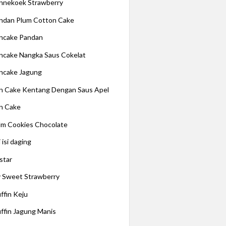
nnekoek Strawberry
ndan Plum Cotton Cake
ncake Pandan
ncake Nangka Saus Cokelat
ncake Jagung
n Cake Kentang Dengan Saus Apel
n Cake
lm Cookies Chocolate
 isi daging
star
 Sweet Strawberry
ffin Keju
ffin Jagung Manis