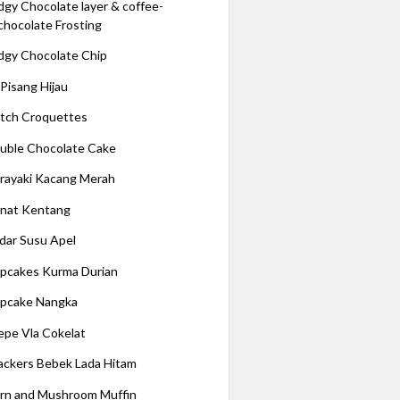
dgy Chocolate layer & coffee-
chocolate Frosting
dgy Chocolate Chip
 Pisang Hijau
tch Croquettes
uble Chocolate Cake
rayaki Kacang Merah
nat Kentang
dar Susu Apel
pcakes Kurma Durian
pcake Nangka
epe Vla Cokelat
ackers Bebek Lada Hitam
rn and Mushroom Muffin