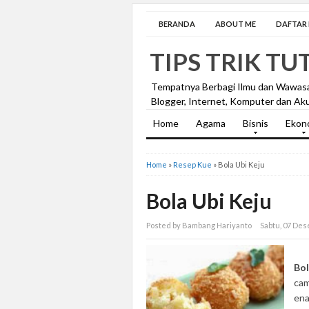
BERANDA
ABOUT ME
DAFTAR I
TIPS TRIK TU
Tempatnya Berbagi Ilmu dan Wawas
Blogger, Internet, Komputer dan Aku
Home
Agama
Bisnis
Ekon
Home
»
Resep Kue
»
Bola Ubi Keju
Bola Ubi Keju
Posted by Bambang Hariyanto
Sabtu, 07 De
Bo
cam
ena