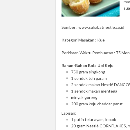
man
sua
Sumber : www.sahabatnestle.co.id
Kategori Masakan : Kue
Perkiraan Waktu Pembuatan : 75 Men
Bahan-Bahan Bola Ubi Keju
:
750 gram singkong
1 sendok teh garam
2 sendok makan Nestlé DANCO
1 sendok makan mentega
minyak goreng
200 gram keju cheddar parut
Lapisan:
1 putih telur ayam, kocok
20 gram Nestlé CORNFLAKES, m