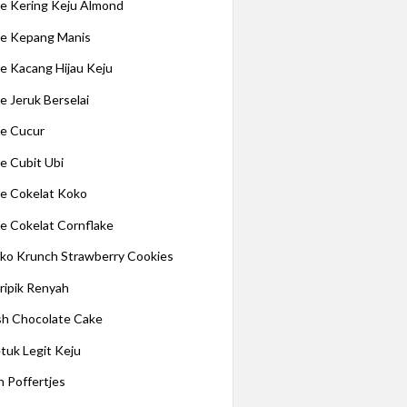
e Kering Keju Almond
e Kepang Manis
e Kacang Hijau Keju
e Jeruk Berselai
e Cucur
e Cubit Ubi
e Cokelat Koko
e Cokelat Cornflake
ko Krunch Strawberry Cookies
ripik Renyah
ish Chocolate Cake
tuk Legit Keju
n Poffertjes