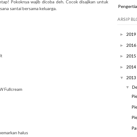
tap! Pokoknya wajib dicoba deh. Cocok disajikan untuk
Pengerti
sana santai bersama keluarga.
ARSIP B
2019
►
2016
►
it
2015
►
2014
►
2013
▼
D
▼
W Fullcream
Pi
Pi
Pi
Pa
emarkan halus