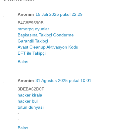
Anonim
15 Juli 2025 pukul 22.29
B4C8E9590B
mmorpg oyunlar
Başkasına Takipçi Gönderme
Garantili Takipçi
Avast Cleanup Aktivasyon Kodu
EFT ile Takipçi
Balas
Anonim
31 Agustus 2025 pukul 10.01
3DEBA62D0F
hacker kirala
hacker bul
tütün dünyası
-
-
Balas