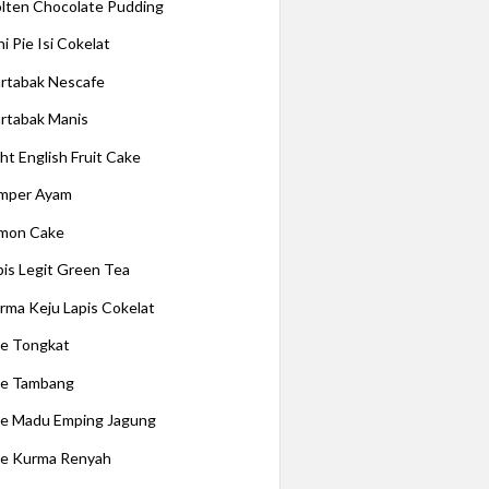
lten Chocolate Pudding
i Pie Isi Cokelat
rtabak Nescafe
rtabak Manis
ght English Fruit Cake
mper Ayam
mon Cake
pis Legit Green Tea
rma Keju Lapis Cokelat
e Tongkat
e Tambang
e Madu Emping Jagung
e Kurma Renyah