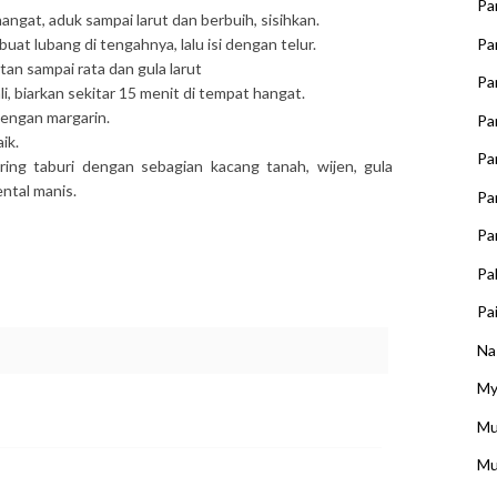
Pa
ngat, aduk sampai larut dan berbuih, sisihkan.
Pa
uat lubang di tengahnya, lalu isi dengan telur.
tan sampai rata dan gula larut
Pa
, biarkan sekitar 15 menit di tempat hangat.
engan margarin.
Pa
ik.
Pa
ng taburi dengan sebagian kacang tanah, wijen, gula
ental manis.
Pa
Pa
Pa
Pai
Na
My
Mu
Mu