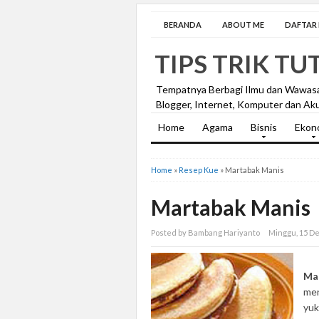
BERANDA
ABOUT ME
DAFTAR I
TIPS TRIK TU
Tempatnya Berbagi Ilmu dan Wawas
Blogger, Internet, Komputer dan Aku
Home
Agama
Bisnis
Ekon
Home
»
Resep Kue
»
Martabak Manis
Martabak Manis
Posted by Bambang Hariyanto
Minggu, 15 D
Ma
men
yuk 