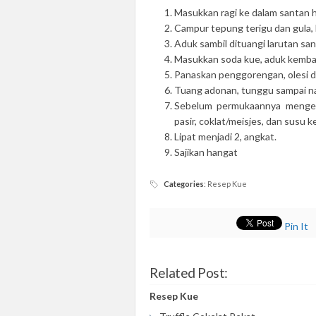
Masukkan ragi ke dalam santan ha
Campur tepung terigu dan gula, b
Aduk sambil dituangi larutan san
Masukkan soda kue, aduk kembali
Panaskan penggorengan, olesi d
Tuang adonan, tunggu sampai na
Sebelum permukaannya mengeri
pasir, coklat/meisjes, dan susu k
Lipat menjadi 2, angkat.
Sajikan hangat
Categories
:
Resep Kue
Pin It
Related Post:
Resep Kue