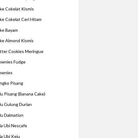
ke Cokelat Kismis
ke Cokelat Ceri Hitam
ke Bayam
ke Almond Kismis
tter Cookies Meringue
ownies Fudge
ownies
ngko Pisang
lu Pisang (Banana Cake)
lu Gulung Durian
lu Dalmation
la Ubi Nescafe
la Ubi Keju