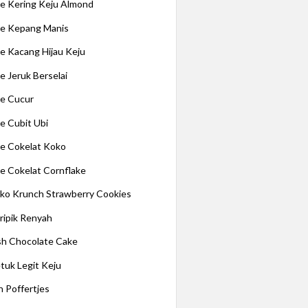
e Kering Keju Almond
e Kepang Manis
e Kacang Hijau Keju
e Jeruk Berselai
e Cucur
e Cubit Ubi
e Cokelat Koko
e Cokelat Cornflake
ko Krunch Strawberry Cookies
ripik Renyah
ish Chocolate Cake
tuk Legit Keju
n Poffertjes