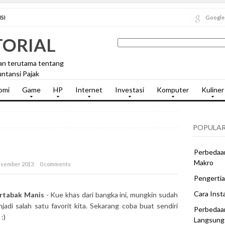
SI
Google
TORIAL
an terutama tentang
ntansi Pajak
omi
Game
HP
Internet
Investasi
Komputer
Kuliner
POPULAR
Perbedaan
Makro
esember 2013
0 comments
Pengertia
Cara Inst
rtabak Manis
- Kue khas dari bangka ini, mungkin sudah
jadi salah satu favorit kita. Sekarang coba buat sendiri
Perbedaa
:)
Langsung