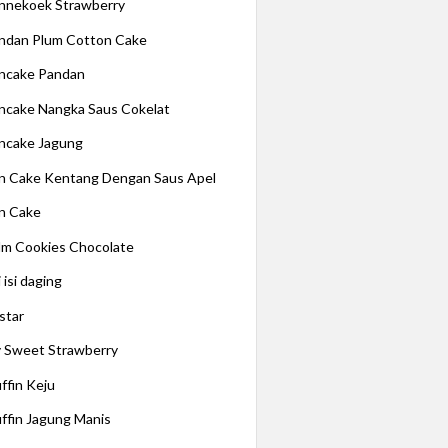
nnekoek Strawberry
ndan Plum Cotton Cake
ncake Pandan
ncake Nangka Saus Cokelat
ncake Jagung
n Cake Kentang Dengan Saus Apel
n Cake
lm Cookies Chocolate
 isi daging
star
 Sweet Strawberry
ffin Keju
ffin Jagung Manis