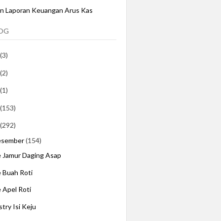
an Laporan Keuangan Arus Kas
LOG
(3)
(2)
(1)
(153)
(292)
esember
(154)
e Jamur Daging Asap
e Buah Roti
e Apel Roti
stry Isi Keju