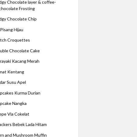
dgy Chocolate layer & coffee-
chocolate Frosting
dgy Chocolate Chip
 Pisang Hijau
tch Croquettes
uble Chocolate Cake
rayaki Kacang Merah
nat Kentang
dar Susu Apel
pcakes Kurma Durian
pcake Nangka
epe Vla Cokelat
ackers Bebek Lada Hitam
rn and Mushroom Muffin