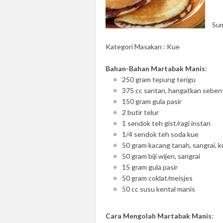
Su
Kategori Masakan : Kue
Bahan-Bahan Martabak Manis
:
250 gram tepung terigu
375 cc santan, hangatkan seben
150 gram gula pasir
2 butir telur
1 sendok teh gist/ragi instan
1/4 sendok teh soda kue
50 gram kacang tanah, sangrai, k
50 gram biji wijen, sangrai
15 gram gula pasir
50 gram coklat/meisjes
50 cc susu kental manis
Cara Mengolah Martabak Manis
: