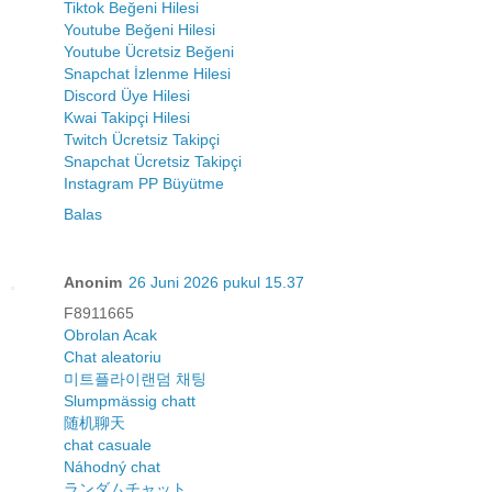
Tiktok Beğeni Hilesi
Youtube Beğeni Hilesi
Youtube Ücretsiz Beğeni
Snapchat İzlenme Hilesi
Discord Üye Hilesi
Kwai Takipçi Hilesi
Twitch Ücretsiz Takipçi
Snapchat Ücretsiz Takipçi
Instagram PP Büyütme
Balas
Anonim
26 Juni 2026 pukul 15.37
F8911665
Obrolan Acak
Chat aleatoriu
미트플라이랜덤 채팅
Slumpmässig chatt
随机聊天
chat casuale
Náhodný chat
ランダムチャット