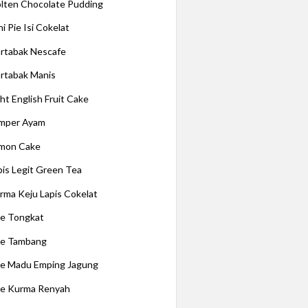
lten Chocolate Pudding
i Pie Isi Cokelat
rtabak Nescafe
rtabak Manis
ght English Fruit Cake
mper Ayam
mon Cake
pis Legit Green Tea
rma Keju Lapis Cokelat
e Tongkat
e Tambang
e Madu Emping Jagung
e Kurma Renyah