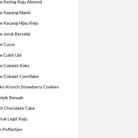
e Kering Keju Almond
e Kepang Manis
e Kacang Hijau Keju
e Jeruk Berselai
e Cucur
e Cubit Ubi
e Cokelat Koko
e Cokelat Cornflake
ko Krunch Strawberry Cookies
ripik Renyah
ish Chocolate Cake
tuk Legit Keju
n Poffertjes