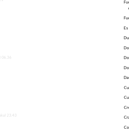
Fu
Fu
Es
Du
Do
l 06.36
Do
Do
Da
Cu
Cu
Cr
kul 23.43
Cr
Co