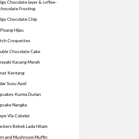
dgy Chocolate layer & coffee-
chocolate Frosting
dgy Chocolate Chip
 Pisang Hijau
tch Croquettes
uble Chocolate Cake
rayaki Kacang Merah
nat Kentang
dar Susu Apel
pcakes Kurma Durian
pcake Nangka
epe Vla Cokelat
ackers Bebek Lada Hitam
rn and Mushroom Muffin