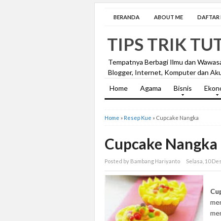
BERANDA
ABOUT ME
DAFTAR I
TIPS TRIK TU
Tempatnya Berbagi Ilmu dan Wawas
Blogger, Internet, Komputer dan Aku
Home
Agama
Bisnis
Ekon
Home
»
Resep Kue
»
Cupcake Nangka
Cupcake Nangka
Posted by Bambang Hariyanto
Selasa, 10 D
Cu
men
men