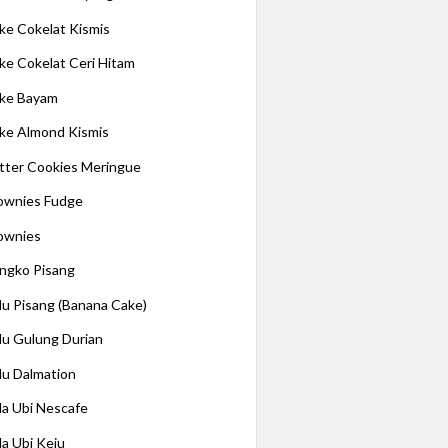
ke Cokelat Kismis
ke Cokelat Ceri Hitam
ke Bayam
ke Almond Kismis
tter Cookies Meringue
ownies Fudge
ownies
ngko Pisang
lu Pisang (Banana Cake)
lu Gulung Durian
lu Dalmation
la Ubi Nescafe
la Ubi Keju