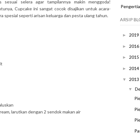
as sesuai selera agar tampilannya makin menggoda!
Pengerti
tunya, Cupcake ini sangat cocok disajikan untuk acara-
ra spesial seperti arisan keluarga dan pesta ulang tahun.
ARSIP B
2019
►
2016
►
2015
►
it
2014
►
2013
▼
D
▼
Pi
aluskan
Pi
am, larutkan dengan 2 sendok makan air
Pi
Pa