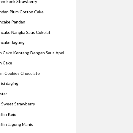
nnekoek Strawberry
ndan Plum Cotton Cake
ncake Pandan
ncake Nangka Saus Cokelat
ncake Jagung
n Cake Kentang Dengan Saus Apel
n Cake
lm Cookies Chocolate
 isi daging
star
 Sweet Strawberry
ffin Keju
ffin Jagung Manis