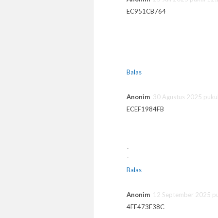
EC951CB764
Balas
Anonim
30 Agustus 2025 puku
ECEF1984FB
-
-
Balas
Anonim
12 September 2025 pu
4FF473F38C