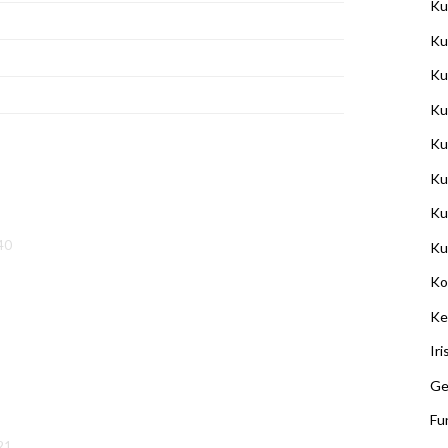
Ku
Ku
Ku
Ku
Ku
Ku
Ku
40
Ku
Ko
Ke
Ir
Ge
Fu
21