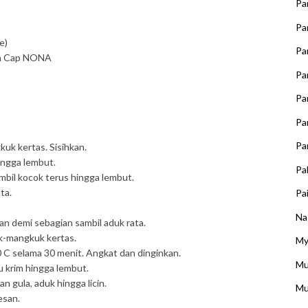
Pa
Pa
e)
Pa
ih Cap NONA
Pa
Pa
Pa
Pa
kuk kertas. Sisihkan.
ingga lembut.
Pa
mbil kocok terus hingga lembut.
ta.
Pai
Na
n demi sebagian sambil aduk rata.
k-mangkuk kertas.
My
C selama 30 menit. Angkat dan dinginkan.
Mu
 krim hingga lembut.
 gula, aduk hingga licin.
Mu
esan.