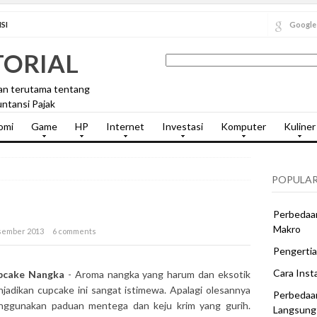
SI
Google
TORIAL
an terutama tentang
ntansi Pajak
omi
Game
HP
Internet
Investasi
Komputer
Kuliner
POPULAR
Perbedaan
Makro
esember 2013
6 comments
Pengertia
Cara Inst
pcake Nangka
- Aroma nangka yang harum dan eksotik
jadikan cupcake ini sangat istimewa. Apalagi olesannya
Perbedaa
ggunakan paduan mentega dan keju krim yang gurih.
Langsung