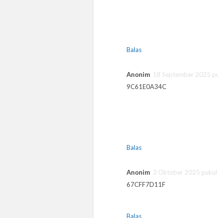
Balas
Anonim
18 September 2025 pu
9C61E0A34C
Balas
Anonim
3 Oktober 2025 pukul
67CFF7D11F
Balas