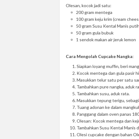
Olesan, kocok jadi satu:
200 gram mentega
100 gram keju krim (cream chees
50 gram Susu Kental Manis put
50 gram gula bubuk
1 sendok makan air jeruk lemon
Cara Mengolah Cupcake Nangka
:
Siapkan loyang muffin, beri mang
Kocok mentega dan gula pasir h
Masukkan telur satu per satu sa
Tambahkan pure nangka, aduk ra
Tambahkan susu, aduk rata.
Masukkan tepung terigu, sebagia
Tuang adonan ke dalam mangku
Panggang dalam oven panas 180 
Olesan: Kocok mentega dan keju
Tambahkan Susu Kental Manis dan
Olesi cupcake dengan bahan Ol