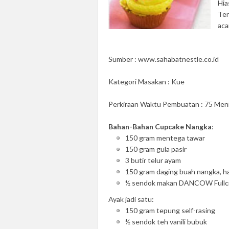
Hi
Ten
aca
Sumber : www.sahabatnestle.co.id
Kategori Masakan : Kue
Perkiraan Waktu Pembuatan : 75 Men
Bahan-Bahan Cupcake Nangka
:
150 gram mentega tawar
150 gram gula pasir
3 butir telur ayam
150 gram daging buah nangka, h
½ sendok makan DANCOW Fullcre
Ayak jadi satu:
150 gram tepung self-rasing
½ sendok teh vanili bubuk