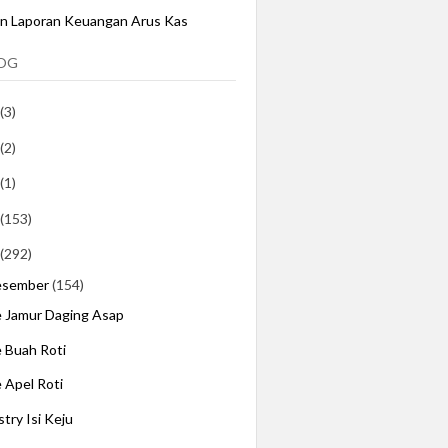
an Laporan Keuangan Arus Kas
LOG
(3)
(2)
(1)
(153)
(292)
esember
(154)
e Jamur Daging Asap
e Buah Roti
e Apel Roti
stry Isi Keju