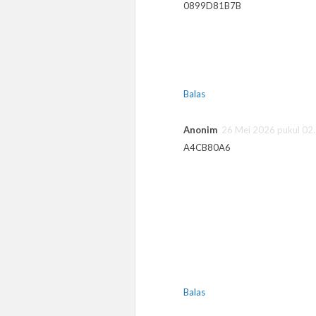
0899D81B7B
Balas
Anonim
26 Mei 2026 pukul 02
A4CB80A6
Balas