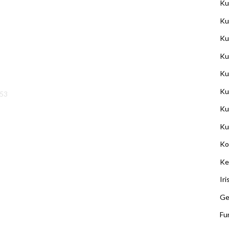
Ku
Ku
Ku
Ku
Ku
Ku
.53
Ku
Ku
Ko
Ke
Ir
Ge
Fu