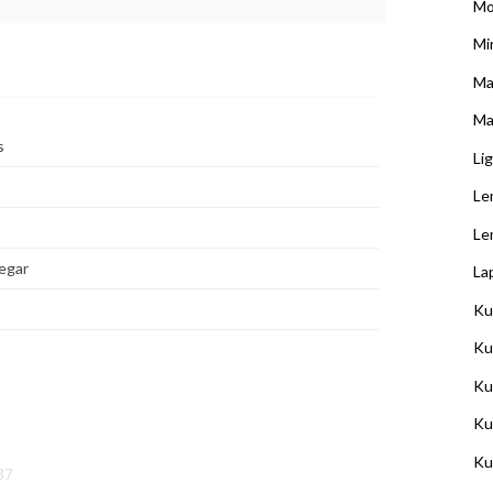
Mo
Min
Ma
Ma
s
Li
Le
Le
egar
La
Ku
Ku
Ku
Ku
Ku
37