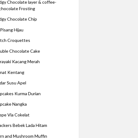
dgy Chocolate layer & coffee-
chocolate Frosting
dgy Chocolate Chip
 Pisang Hijau
tch Croquettes
uble Chocolate Cake
rayaki Kacang Merah
nat Kentang
dar Susu Apel
pcakes Kurma Durian
pcake Nangka
epe Vla Cokelat
ackers Bebek Lada Hitam
rn and Mushroom Muffin