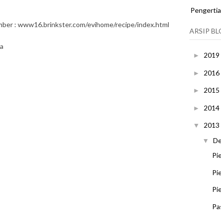
Pengerti
ber : www16.brinkster.com/evihome/recipe/index.html
ARSIP B
ia
2019
►
2016
►
2015
►
2014
►
2013
▼
D
▼
Pi
Pi
Pi
Pa