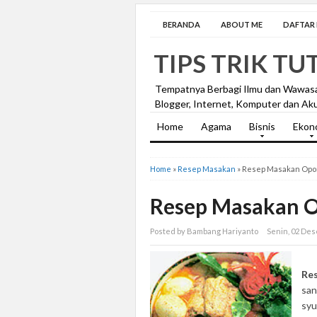
BERANDA
ABOUT ME
DAFTAR I
TIPS TRIK TU
Tempatnya Berbagi Ilmu dan Wawas
Blogger, Internet, Komputer dan Aku
Home
Agama
Bisnis
Ekon
Home
»
Resep Masakan
»
Resep Masakan Opo
Resep Masakan 
Posted by Bambang Hariyanto
Senin, 02 De
Re
san
syu