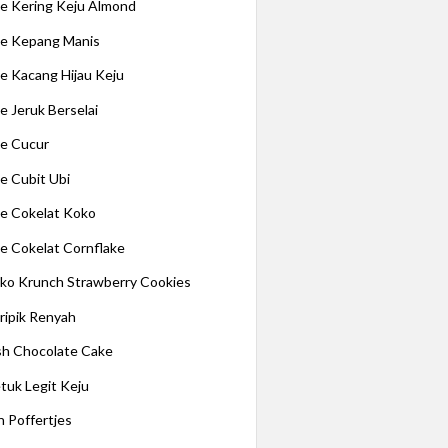
e Kering Keju Almond
e Kepang Manis
e Kacang Hijau Keju
e Jeruk Berselai
e Cucur
e Cubit Ubi
e Cokelat Koko
e Cokelat Cornflake
ko Krunch Strawberry Cookies
ripik Renyah
ish Chocolate Cake
tuk Legit Keju
n Poffertjes