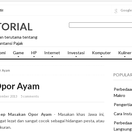
SI
Google
TORIAL
an terutama tentang
ntansi Pajak
omi
Game
HP
Internet
Investasi
Komputer
Kuliner
r Ayam
POPULAR
Opor Ayam
Perbedaan
Makro
sember 2013
5 comments
Pengertia
Cara Inst
sep Masakan Opor Ayam
- Masakan khas Jawa ini,
gat lezat dan sangat cocok sebagai hidangan pesta, atau
Perbedaa
kuran.
Langsung