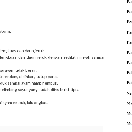
Pa
Pa
Pa
otong.
Pa
Pa
engkuas dan daun jeruk.
Pa
lengkuas dan daun jeruk dengan sedikit minyak sampai
Pa
i ayam tidak berair.
Pa
terendam, didihkan, tutup panci.
Pai
aduk sampai ayam hampir empuk.
elimbing sayur yang sudah diiris bulat tipis.
Na
 ayam empuk, lalu angkat.
My
Mu
Mu