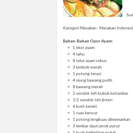
Sum
Kategori Masakan : Masakan Indones
Bahan-Bahan Opor Ayam
:
1 ekor ayam
4 tahu
8 telur ayam rebus
3 lombok merah
1 potong terasi
4 siung bawang putih
8 bawang merah
2 sendok teh bubuk ketumbar
1/2 sendok teh jinten
6 butir kemiri
1 ruas kencur
1 potong lengkuas dimemarkan
3 lembar daun jeruk purut
5 buah belimbing wuluh