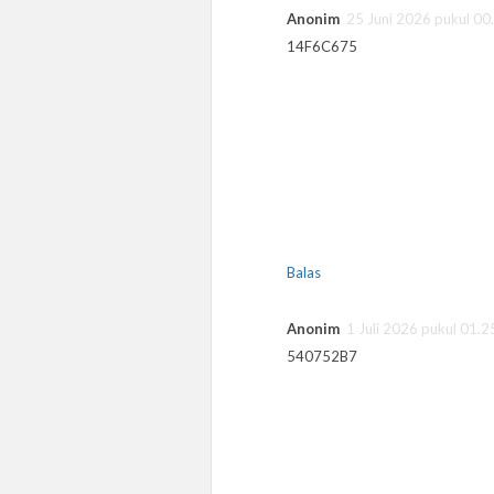
Anonim
25 Juni 2026 pukul 00
14F6C675
Balas
Anonim
1 Juli 2026 pukul 01.2
540752B7