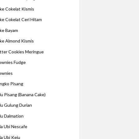
ke Cokelat Kismis
ke Cokelat Ceri Hitam
ke Bayam
ke Almond Kismis
tter Cookies Meringue
ownies Fudge
ownies
ngko Pisang
lu Pisang (Banana Cake)
lu Gulung Durian
lu Dalmation
la Ubi Nescafe
la Ubi Keju