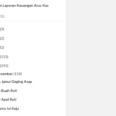
an Laporan Keuangan Arus Kas
LOG
(3)
(2)
(1)
(153)
(292)
esember
(154)
e Jamur Daging Asap
e Buah Roti
e Apel Roti
stry Isi Keju