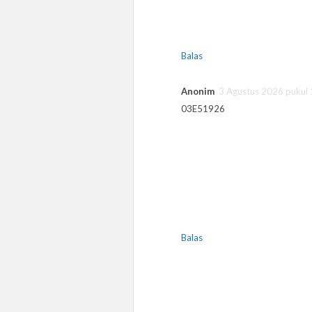
Balas
Anonim
3 Agustus 2026 pukul
03E51926
Balas