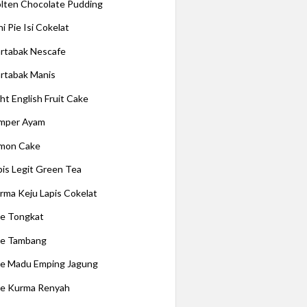
lten Chocolate Pudding
i Pie Isi Cokelat
rtabak Nescafe
rtabak Manis
ght English Fruit Cake
mper Ayam
mon Cake
pis Legit Green Tea
rma Keju Lapis Cokelat
e Tongkat
e Tambang
e Madu Emping Jagung
e Kurma Renyah