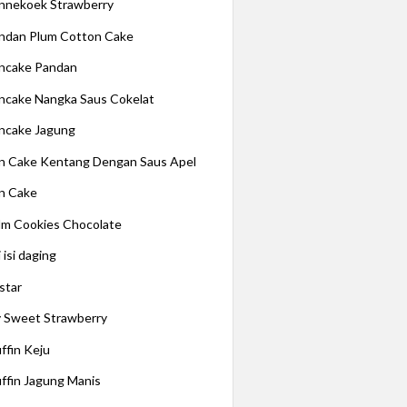
nnekoek Strawberry
ndan Plum Cotton Cake
ncake Pandan
ncake Nangka Saus Cokelat
ncake Jagung
n Cake Kentang Dengan Saus Apel
n Cake
lm Cookies Chocolate
 isi daging
star
 Sweet Strawberry
ffin Keju
ffin Jagung Manis